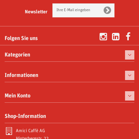
Newsletter
Folgen Sie uns
Kategorien
Kaffee
Informationen
Kaffeemaschinen
Tassen
Mein Konto
Gaumenfreuden
Meine Bestellungen
Shop-Information
Moka und Zubehör
Meine Gutschriften
Abonnements
Amici Caffè AG
Meine Adressen
Hinterbergstr. 22