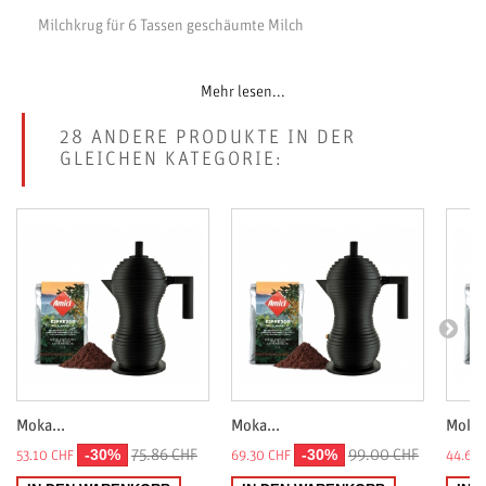
Milchkrug für 6 Tassen geschäumte Milch
Mehr lesen...
28 ANDERE PRODUKTE IN DER
GLEICHEN KATEGORIE:
Moka...
Moka...
Moka.
-30%
-30%
75.86 CHF
99.00 CHF
53.10 CHF
69.30 CHF
44.68 