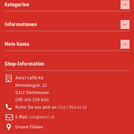
Kategorien
Kaffee
Informationen
Kaffeemaschinen
Tassen
Mein Konto
Gaumenfreuden
Meine Bestellungen
Shop-Information
Moka und Zubehör
Meine Gutschriften
Abonnements
Amici Caffè AG
Meine Adressen
Hinterbergstr. 22
Video Gallery
6312 Steinhausen
Meine persönlichen Daten
CHE-101.329.650
Amici World
Meine Gutscheine
Rufen Sie uns jetzt an:
041 / 854 41 41
E-Mail:
info@amici.ch
Unsere Filialen