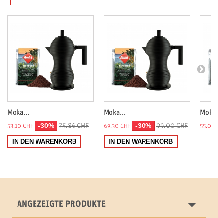
Moka...
Moka...
Moka.
-30%
-30%
75.86 CHF
99.00 CHF
53.10 CHF
69.30 CHF
55.04 
IN DEN WARENKORB
IN DEN WARENKORB
ANGEZEIGTE PRODUKTE