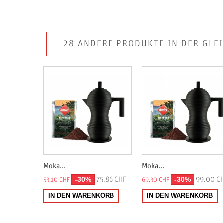
28 ANDERE PRODUKTE IN DER GLE
Moka...
Moka...
-30%
-30%
75.86 CHF
99.00 C
53.10 CHF
69.30 CHF
IN DEN WARENKORB
IN DEN WARENKORB