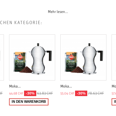
Mehr lesen...
ICHEN KATEGORIE:
Moka...
Moka...
Mo
-30%
-30%
HF
63.83 CHF
78.63 CHF
44.68 CHF
55.04 CHF
57.
IN DEN WARENKORB