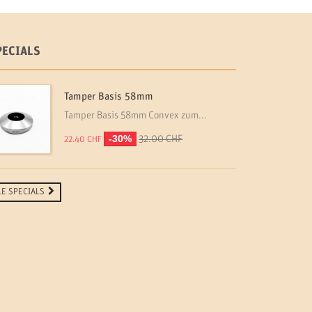
PECIALS
Tamper Basis 58mm
Tamper Basis 58mm Convex zum...
-30%
32.00 CHF
22.40 CHF
LE SPECIALS