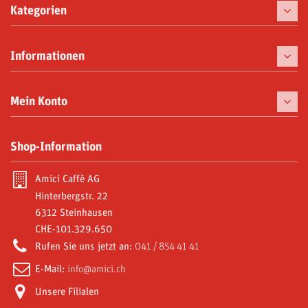
Kategorien
Kaffee
Informationen
Kaffeemaschinen
Tassen
Mein Konto
Gaumenfreuden
Meine Bestellungen
Shop-Information
Moka und Zubehör
Meine Gutschriften
Abonnements
Amici Caffè AG
Meine Adressen
Hinterbergstr. 22
Video Gallery
6312 Steinhausen
Meine persönlichen Daten
CHE-101.329.650
Amici World
Meine Gutscheine
Rufen Sie uns jetzt an:
041 / 854 41 41
E-Mail:
info@amici.ch
Unsere Filialen