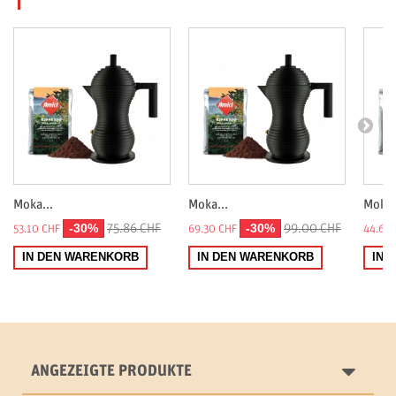
Moka...
Moka...
Moka.
-30%
-30%
75.86 CHF
99.00 CHF
53.10 CHF
69.30 CHF
44.68 
IN DEN WARENKORB
IN DEN WARENKORB
IN 
ANGEZEIGTE PRODUKTE