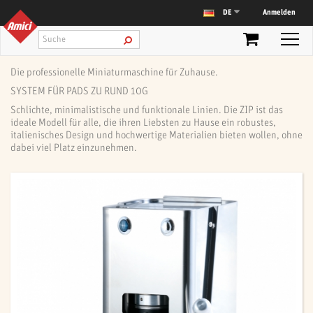
Anmelden
DE
Die professionelle Miniaturmaschine für Zuhause.
SYSTEM FÜR PADS ZU RUND 10G
Schlichte, minimalistische und funktionale Linien. Die ZIP ist das
ideale Modell für alle, die ihren Liebsten zu Hause ein robustes,
italienisches Design und hochwertige Materialien bieten wollen, ohne
dabei viel Platz einzunehmen.