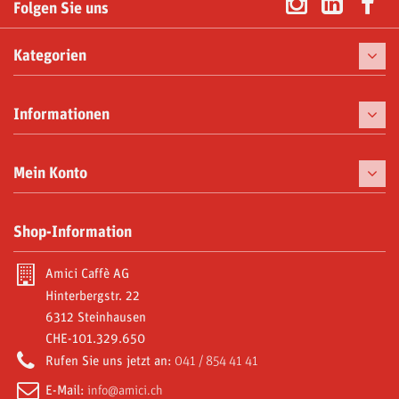
Folgen Sie uns
Kategorien
Kaffee
Informationen
Kaffeemaschinen
Tassen
Mein Konto
Gaumenfreuden
Meine Bestellungen
Shop-Information
Moka und Zubehör
Meine Gutschriften
Abonnements
Amici Caffè AG
Meine Adressen
Hinterbergstr. 22
Video Gallery
6312 Steinhausen
Meine persönlichen Daten
CHE-101.329.650
Amici World
Meine Gutscheine
Rufen Sie uns jetzt an:
041 / 854 41 41
E-Mail:
info@amici.ch