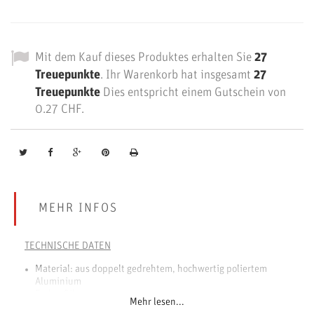
Mit dem Kauf dieses Produktes erhalten Sie
27
Treuepunkte
. Ihr Warenkorb hat insgesamt
27
Treuepunkte
Dies entspricht einem Gutschein von
0.27 CHF
.
MEHR INFOS
TECHNISCHE DATEN
Material: aus doppelt gedrehtem, hochwertig poliertem
Aluminium
Farbe: Silver
Mehr lesen...
Leicht zu reinigendes Sicherheitsventil mit Bialetti-Patent