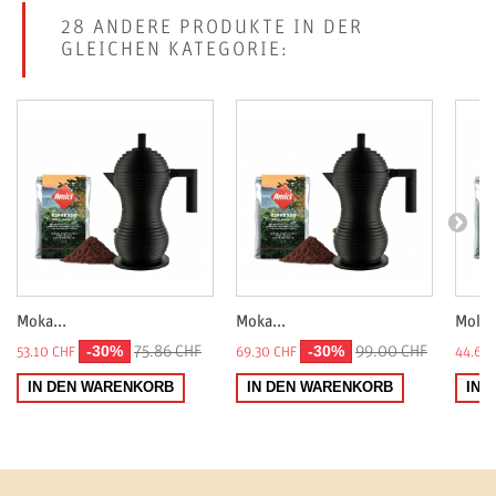
Geeignet für alle Herdtypen, außer Induktion
28 ANDERE PRODUKTE IN DER
Leichte Reinigung
GLEICHEN KATEGORIE:
Moka...
Moka...
Moka.
-30%
-30%
75.86 CHF
99.00 CHF
53.10 CHF
69.30 CHF
44.68 
IN DEN WARENKORB
IN DEN WARENKORB
IN 