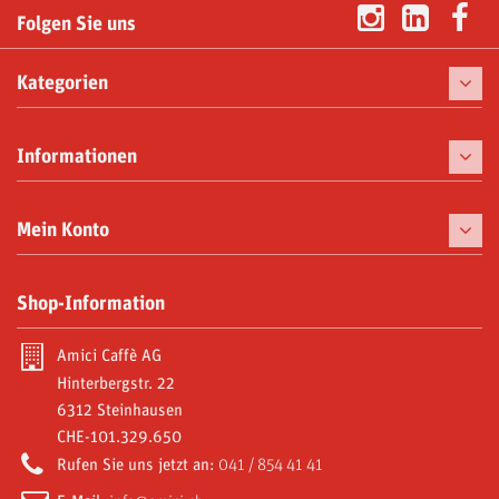
Folgen Sie uns
Kategorien
Kaffee
Informationen
Kaffeemaschinen
Tassen
Mein Konto
Gaumenfreuden
Meine Bestellungen
Shop-Information
Moka und Zubehör
Meine Gutschriften
Abonnements
Amici Caffè AG
Meine Adressen
Hinterbergstr. 22
Video Gallery
6312 Steinhausen
Meine persönlichen Daten
CHE-101.329.650
Reniala R1 Sonderangebot
Meine Gutscheine
Rufen Sie uns jetzt an:
041 / 854 41 41
Amici World