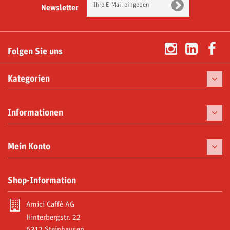
Newsletter
Folgen Sie uns
Kategorien
Kaffee
Informationen
Kaffeemaschinen
Tassen
Mein Konto
Gaumenfreuden
Meine Bestellungen
Shop-Information
Moka und Zubehör
Meine Gutschriften
Abonnements
Amici Caffè AG
Meine Adressen
Hinterbergstr. 22
Video Gallery
6312 Steinhausen