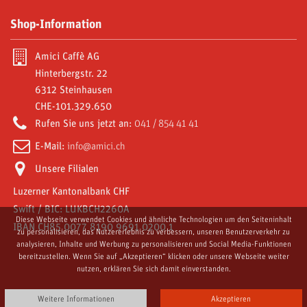
Gaumenfreuden
Meine Bestellungen
Shop-Information
Moka und Zubehör
Meine Gutschriften
Abonnements
Amici Caffè AG
Meine Adressen
Hinterbergstr. 22
Video Gallery
6312 Steinhausen
Meine persönlichen Daten
CHE-101.329.650
Amici World
Meine Gutscheine
Rufen Sie uns jetzt an:
041 / 854 41 41
E-Mail:
info@amici.ch
Unsere Filialen
Luzerner Kantonalbank CHF
Swift / BIC: LUKBCH2260A
Diese Webseite verwendet Cookies und ähnliche Technologien um den Seiteninhalt
IBAN CH85 0077 8190 9691 0200 1
zu personalisieren, das Nutzererlebnis zu verbessern, unseren Benutzerverkehr zu
analysieren, Inhalte und Werbung zu personalisieren und Social Media-Funktionen
bereitzustellen. Wenn Sie auf „Akzeptieren“ klicken oder unsere Webseite weiter
nutzen, erklären Sie sich damit einverstanden.
Weitere Informationen
Akzeptieren