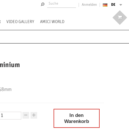
DE
Anmelden
R
VIDEO GALLERY
AMICI WORLD
minium
 58mm
In den
Warenkorb