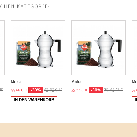
ICHEN KATEGORIE:
Moka...
Moka...
Mo
-30%
-30%
HF
63.83 CHF
78.63 CHF
44.68 CHF
55.04 CHF
57.
IN DEN WARENKORB