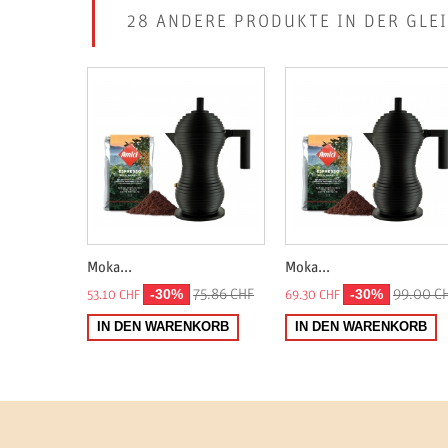
28 ANDERE PRODUKTE IN DER GLE
Moka...
Moka...
-30%
-30%
75.86 CHF
99.00 C
53.10 CHF
69.30 CHF
IN DEN WARENKORB
IN DEN WARENKORB