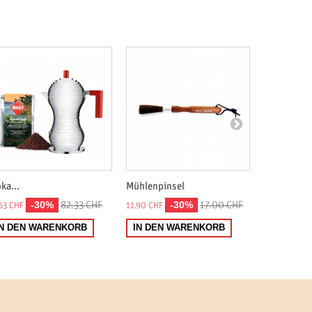
ka...
Mühlenpinsel
Brühgruppe
-30%
-30%
82.33 CHF
17.00 CHF
63 CHF
11.90 CHF
11.90 CHF
IN DEN WARENKORB
IN DEN WARENKORB
IN DEN 