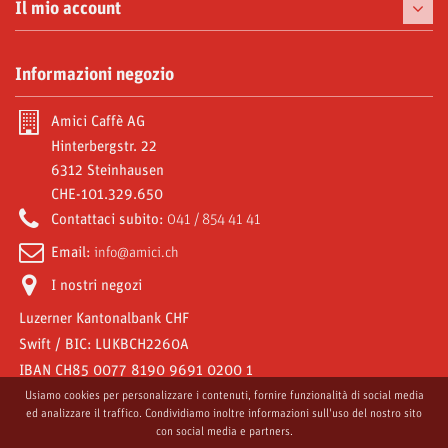
Tazzine
Il mio account
Prelibatezze
I miei ordini
Informazioni negozio
Moke e Accessori
Le mie note di credito
Abbonamenti
Amici Caffè AG
I miei indirizzi
Hinterbergstr. 22
Video Gallery
6312 Steinhausen
Le mie informazioni personali
CHE-101.329.650
Amici World
I miei buoni
Contattaci subito:
041 / 854 41 41
Email:
info@amici.ch
I nostri negozi
Luzerner Kantonalbank CHF
Swift / BIC: LUKBCH2260A
IBAN CH85 0077 8190 9691 0200 1
Usiamo cookies per personalizzare i contenuti, fornire funzionalità di social media
ed analizzare il traffico. Condividiamo inoltre informazioni sull'uso del nostro sito
con social media e partners.