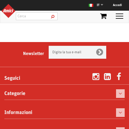
Accedi
IT
Newsletter
Seguici
Categorie
Caffè
Informazioni
Macchine da caffè