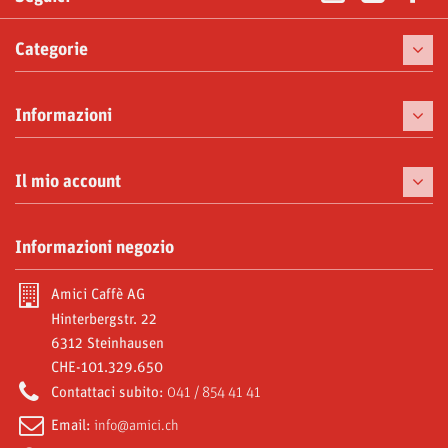
Categorie
Caffè
Informazioni
Macchine da caffè
Tazzine
Il mio account
Prelibatezze
I miei ordini
Informazioni negozio
Moke e Accessori
Le mie note di credito
Abbonamenti
Amici Caffè AG
I miei indirizzi
Hinterbergstr. 22
Video Gallery
6312 Steinhausen
Le mie informazioni personali
CHE-101.329.650
Amici World
I miei buoni
Contattaci subito:
041 / 854 41 41
Email:
info@amici.ch