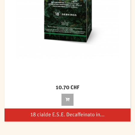
10.70 CHF
18 cialde E.S.E. Decaffeinato in...