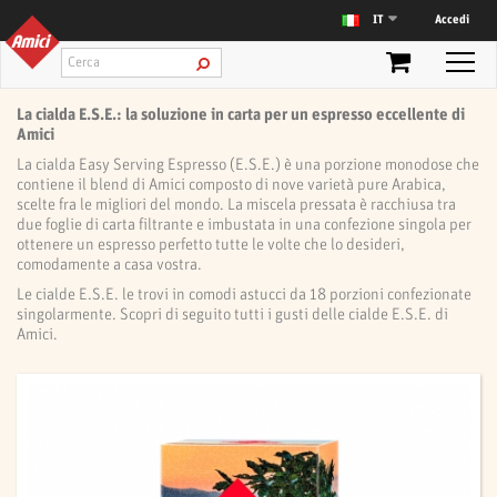
Accedi
IT
La cialda E.S.E.: la soluzione in carta per un espresso eccellente di
Amici
La cialda Easy Serving Espresso (E.S.E.) è una porzione monodose che
contiene il blend di Amici composto di nove varietà pure Arabica,
scelte fra le migliori del mondo. La miscela pressata è racchiusa tra
due foglie di carta filtrante e imbustata in una confezione singola per
ottenere un espresso perfetto tutte le volte che lo desideri,
comodamente a casa vostra.
Le cialde E.S.E. le trovi in comodi astucci da 18 porzioni confezionate
singolarmente. Scopri di seguito tutti i gusti delle cialde E.S.E. di
Amici.