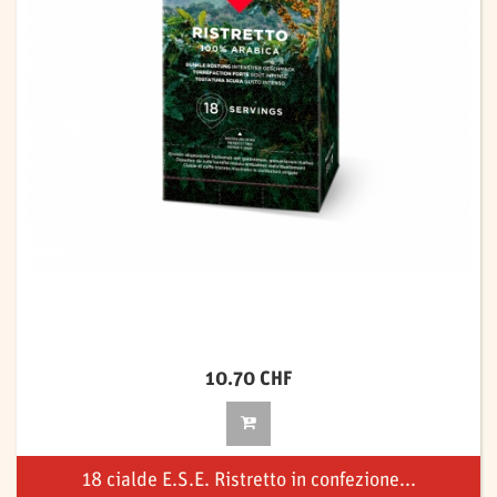
10.70 CHF
18 cialde E.S.E. Ristretto in confezione...