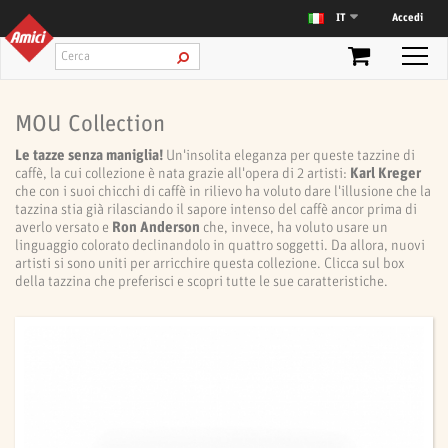
Accedi
IT
MOU Collection
Le tazze senza maniglia!
Un'insolita eleganza per queste tazzine di
caffè, la cui collezione è nata grazie all'opera di 2 artisti:
Karl Kreger
che con i suoi chicchi di caffè in rilievo ha voluto dare l'illusione che la
tazzina stia già rilasciando il sapore intenso del caffè ancor prima di
averlo versato e
Ron Anderson
che, invece, ha voluto usare un
linguaggio colorato declinandolo in quattro soggetti. Da allora, nuovi
artisti si sono uniti per arricchire questa collezione. Clicca sul box
della tazzina che preferisci e scopri tutte le sue caratteristiche.