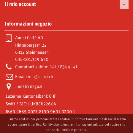
Tazzine
Il mio account
Prelibatezze
I miei ordini
Informazioni negozio
Moke e Accessori
Le mie note di credito
Abbonamenti
Amici Caffè AG
I miei indirizzi
Hinterbergstr. 22
Video Gallery
6312 Steinhausen
Le mie informazioni personali
CHE-101.329.650
Amici World
I miei buoni
Contattaci subito:
041 / 854 41 41
Email:
info@amici.ch
I nostri negozi
Luzerner Kantonalbank CHF
Swift / BIC: LUKBCH2260A
IBAN CH85 0077 8190 9691 0200 1
Usiamo cookies per personalizzare i contenuti, fornire funzionalità di social media
ed analizzare il traffico. Condividiamo inoltre informazioni sull'uso del nostro sito
con social media e partners.