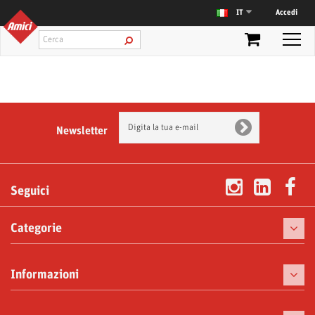
Accedi
IT
Newsletter
Seguici
Categorie
Caffè
Informazioni
Macchine da caffè