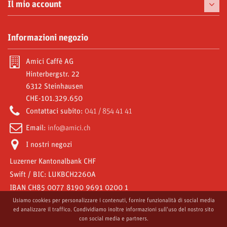
Tazzine
Il mio account
Prelibatezze
I miei ordini
Informazioni negozio
Moke e Accessori
Le mie note di credito
Abbonamenti
Amici Caffè AG
I miei indirizzi
Hinterbergstr. 22
Video Gallery
6312 Steinhausen
Le mie informazioni personali
CHE-101.329.650
Amici World
I miei buoni
Contattaci subito:
041 / 854 41 41
Email:
info@amici.ch
I nostri negozi
Luzerner Kantonalbank CHF
Swift / BIC: LUKBCH2260A
IBAN CH85 0077 8190 9691 0200 1
Usiamo cookies per personalizzare i contenuti, fornire funzionalità di social media
ed analizzare il traffico. Condividiamo inoltre informazioni sull'uso del nostro sito
con social media e partners.