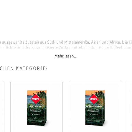
n ausgewählte Zutaten aus Süd- und Mittelamerika, Asien und Afrika. Die 
en Früchte und der karamellisierte Zucker mittelamerikanischer Kaffeebohn
 nussigen Noten asiatischer Kaffees.
Mehr lesen...
hung verleiht dem Kaffee einen sanften und komplexen Geschmack, mit e
e Struktur des Kaffees wird durch einen seidigen, samtigen Körper bestimmt,
ICHEN KATEGORIE:
lange nach dem letzten Schluck erhalten bleibt. Der Nachgeschmack besteh
bnis, das noch lange nach dem Genuss des Kaffees noch anhält.