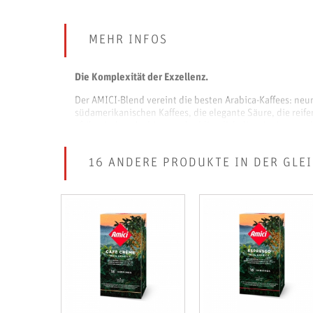
MEHR INFOS
Die Komplexität der Exzellenz.
Der AMICI-Blend vereint die besten Arabica-Kaffees: neu
südamerikanischen Kaffees, die elegante Säure, die reif
afrikanischen Arabicas und schliesslich die würzigen und
Das Zusammenspiel der einzelnen Provenienzen der Misc
welche die zarten Bitternoten der Röstung integriert. Di
16 ANDERE PRODUKTE IN DER GLE
entdecken, und dafür sorgt, dass das Kaffeearoma noch 
Sultaninen und kandierte Orangenschalen über, ein Erle
Haltbarkeit bei geöffneter Einheit: 1 Tag
Haltbarkeit bei geschlossener Einheit: 24 Monate