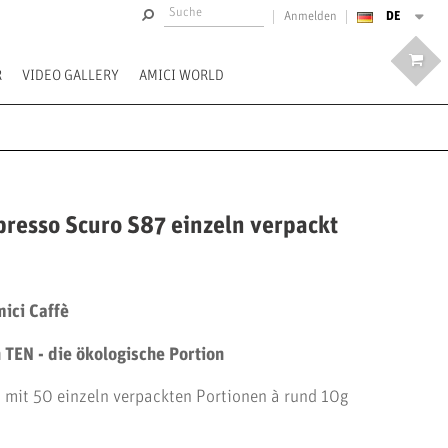
DE
Anmelden
R
VIDEO GALLERY
AMICI WORLD
presso Scuro S87 einzeln verpackt
mici Caffè
TEN - die ökologische Portion
 mit 50 einzeln verpackten Portionen à rund 10g