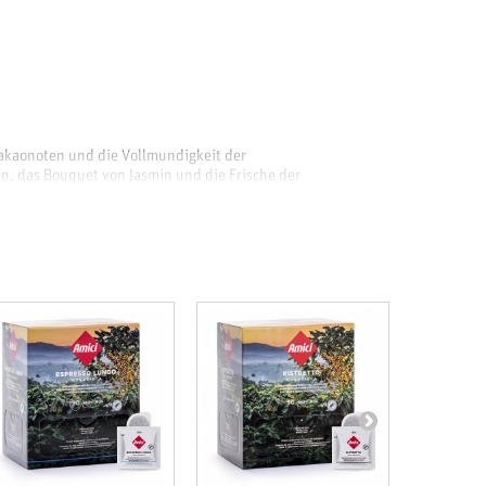
Kakaonoten und die Vollmundigkeit der
en, das Bouquet von Jasmin und die Frische der
iner ausgeprägten Süsse und einer angenehmen Säure,
 der dazu einlädt, den Kaffee Schluck für Schluck zu
t zunächst aus gerösteten Haselnüssen und geht dann in