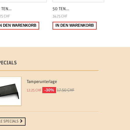
 TEN...
50 TEN...
50 TEN...
75 CHF
34.75 CHF
34.75 CHF
IN DEN WARENKORB
IN DEN WARENKORB
IN DEN 
PECIALS
Tamperunterlage
-30%
17.50 CHF
12.25 CHF
LE SPECIALS