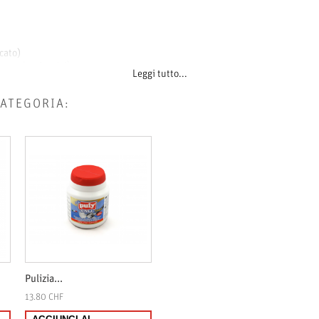
cato)
 a carboni attivi)
Leggi tutto...
CATEGORIA:
ell’apparecchio, la preparazione funziona in modo affidabile con la tempera
Pulizia...
13.80 CHF