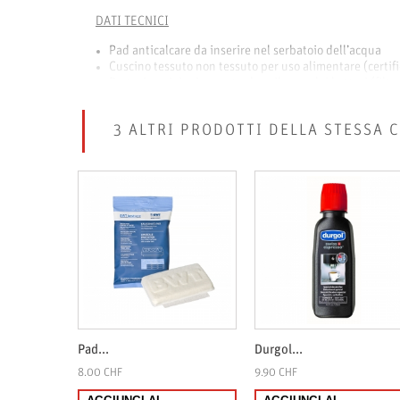
DATI TECNICI
Pad anticalcare da inserire nel serbatoio dell’acqua
Cuscino tessuto non tessuto per uso alimentare (certifi
Protezione igienica contro lo sviluppo dei batteri (filtro
Applicazione semplice e affidabile
Minima manutenzione e decalcificazione
3 ALTRI PRODOTTI DELLA STESSA 
Vantaggi: non rovina la preziosa strumentazione tecnica d
Pad...
Durgol...
8.00 CHF
9.90 CHF