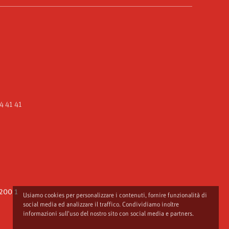
4 41 41
200 1
Usiamo cookies per personalizzare i contenuti, fornire funzionalità di
social media ed analizzare il traffico. Condividiamo inoltre
informazioni sull'uso del nostro sito con social media e partners.