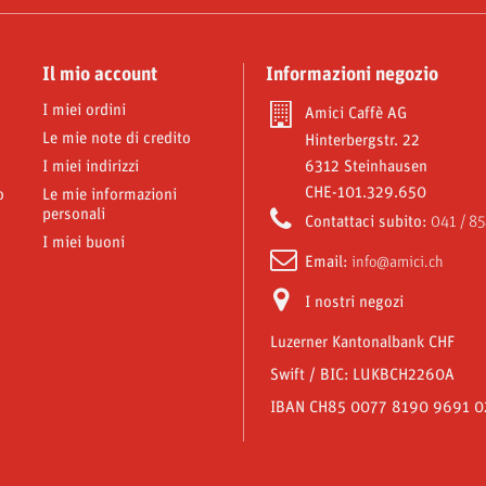
Il mio account
Informazioni negozio
I miei ordini
Amici Caffè AG
Le mie note di credito
Hinterbergstr. 22
I miei indirizzi
6312 Steinhausen
CHE-101.329.650
o
Le mie informazioni
personali
Contattaci subito:
041 / 85
I miei buoni
Email:
info@amici.ch
I nostri negozi
Luzerner Kantonalbank CHF
Swift / BIC: LUKBCH2260A
IBAN CH85 0077 8190 9691 0