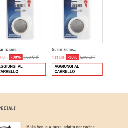
arnizione...
Guarnizione...
-30%
-30%
5.90 CHF
5.90 CHF
13 CHF
4.13 CHF
AGGIUNGI AL
AGGIUNGI AL
CARRELLO
CARRELLO
PECIALI
Moka Venus 4 tazze, adatta per cucine