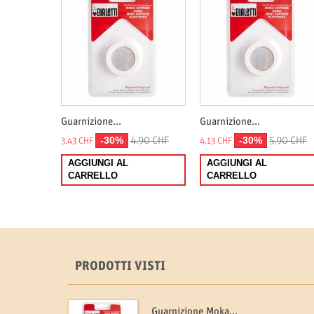
Guarnizione...
Guarnizione...
-30%
-30%
4.90 CHF
5.90 CHF
3.43 CHF
4.13 CHF
AGGIUNGI AL
AGGIUNGI AL
CARRELLO
CARRELLO
PRODOTTI VISTI
Guarnizione Moka...