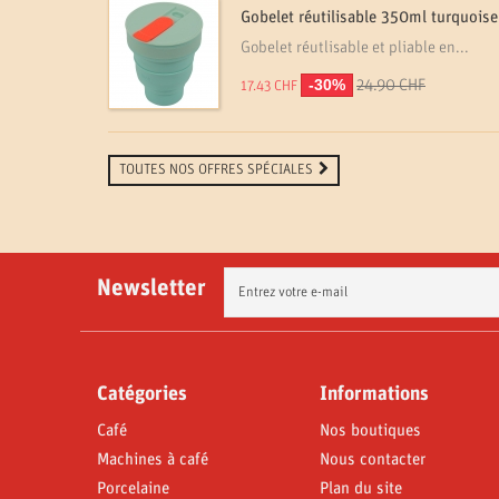
Gobelet réutilisable 350ml turquoise
Gobelet réutlisable et pliable en...
-30%
24.90 CHF
17.43 CHF
TOUTES NOS OFFRES SPÉCIALES
Newsletter
Catégories
Informations
Café
Nos boutiques
Machines à café
Nous contacter
Porcelaine
Plan du site