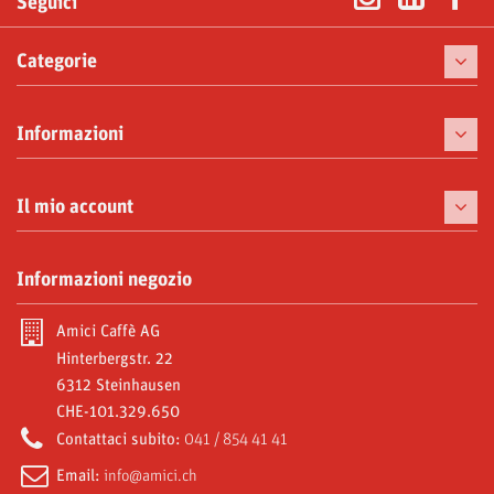
Seguici
Categorie
Caffè
Informazioni
Macchine da caffè
Tazzine
Il mio account
Prelibatezze
I miei ordini
Informazioni negozio
Moke e Accessori
Le mie note di credito
Abbonamenti
Amici Caffè AG
I miei indirizzi
Hinterbergstr. 22
Video Gallery
6312 Steinhausen
Le mie informazioni personali
CHE-101.329.650
Amici World
I miei buoni
Contattaci subito:
041 / 854 41 41
Email:
info@amici.ch