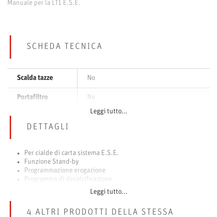
Manuale per la LT1 E.S.E.
SCHEDA TECNICA
Scalda tazze
No
Portafiltro
No
Leggi tutto...
Materiale
Acciaio/Alluminio
DETTAGLI
Programmazione
Sì
lunghezza caffè
Per cialde di carta sistema E.S.E.
Funzione Stand-by
Programmazione erogazione
Programma di decalcificazione
Funzione di pre-birrificazione
Leggi tutto...
Alimentazione: 230V
Frequenza: 50HZ
4 ALTRI PRODOTTI DELLA STESSA
Assorbimento: 530 W