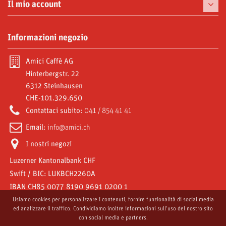
Tazzine
Il mio account
Prelibatezze
I miei ordini
Informazioni negozio
Moke e Accessori
Le mie note di credito
Abbonamenti
Amici Caffè AG
I miei indirizzi
Hinterbergstr. 22
Video Gallery
6312 Steinhausen
Le mie informazioni personali
CHE-101.329.650
Reniala R1 offerta speciale
I miei buoni
Contattaci subito:
041 / 854 41 41
Amici World
Email:
info@amici.ch
I nostri negozi
Luzerner Kantonalbank CHF
Swift / BIC: LUKBCH2260A
IBAN CH85 0077 8190 9691 0200 1
Usiamo cookies per personalizzare i contenuti, fornire funzionalità di social media
ed analizzare il traffico. Condividiamo inoltre informazioni sull'uso del nostro sito
con social media e partners.