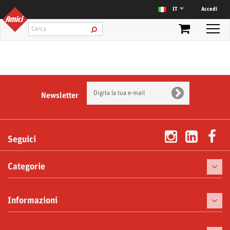
Accedi
IT
Newsletter
Seguici
Categorie
Caffè
Informazioni
Macchine da caffè